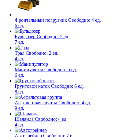
Фронтальный погрузчик
Свободно:
4 ед.
6 ед.
Бульдозер
Свободно:
5 ед.
7 ед.
Трал
Свободно:
2 ед.
4 ед.
Манипулятор
Свободно:
5 ед.
6 ед.
Грунтовой каток
Свободно:
6 ед.
8 ед.
Асфальтовая группа
Свободно:
4 ед.
9 ед.
Шаланда
Свободно:
4 ед.
4 ед.
Автогрейдер
Свободно:
7 ед.