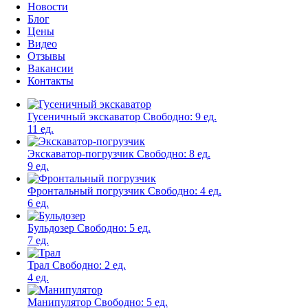
Новости
Блог
Цены
Видео
Отзывы
Вакансии
Контакты
Гусеничный экскаватор
Свободно:
9 ед.
11 ед.
Экскаватор-погрузчик
Свободно:
8 ед.
9 ед.
Фронтальный погрузчик
Свободно:
4 ед.
6 ед.
Бульдозер
Свободно:
5 ед.
7 ед.
Трал
Свободно:
2 ед.
4 ед.
Манипулятор
Свободно:
5 ед.