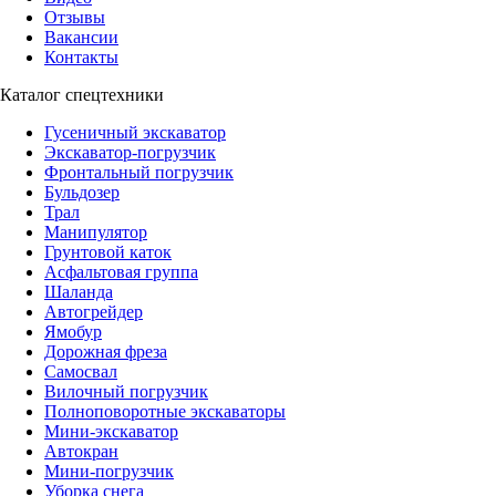
Отзывы
Вакансии
Контакты
Каталог спецтехники
Гусеничный экскаватор
Экскаватор-погрузчик
Фронтальный погрузчик
Бульдозер
Трал
Манипулятор
Грунтовой каток
Асфальтовая группа
Шаланда
Автогрейдер
Ямобур
Дорожная фреза
Самосвал
Вилочный погрузчик
Полноповоротные экскаваторы
Мини-экскаватор
Автокран
Мини-погрузчик
Уборка снега