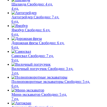
Шаланда
Свободно:
4 ед.
4 ед.
Автогрейдер
Свободно:
7 ед.
6 ед.
Ямобур
Свободно:
6 ед.
6 ед.
Дорожная фреза
Свободно:
6 ед.
6 ед.
Самосвал
Свободно:
7 ед.
9 ед.
Вилочный погрузчик
Свободно:
3 ед.
3 ед.
Полноповоротные экскаваторы
Свободно:
5 ед.
6 ед.
Мини-экскаватор
Свободно:
5 ед.
7 ед.