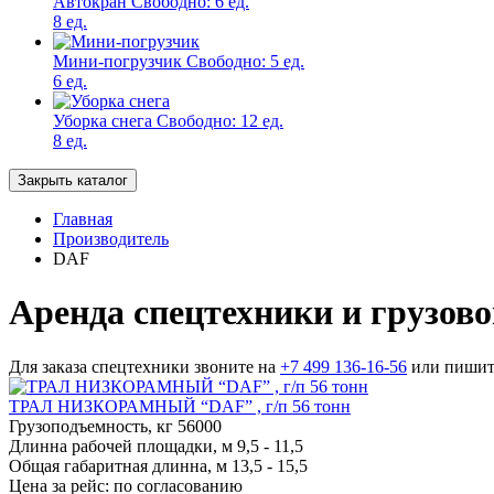
Автокран
Свободно:
6 ед.
8 ед.
Мини-погрузчик
Свободно:
5 ед.
6 ед.
Уборка снега
Свободно:
12 ед.
8 ед.
Закрыть каталог
Главная
Производитель
DAF
Аренда спецтехники и грузов
Для заказа спецтехники звоните на
+7 499 136-16-56
или пишит
ТРАЛ НИЗКОРАМНЫЙ “DAF” , г/п 56 тонн
Грузоподъемность, кг
56000
Длинна рабочей площадки, м
9,5 - 11,5
Общая габаритная длинна, м
13,5 - 15,5
Цена за рейс:
по согласованию