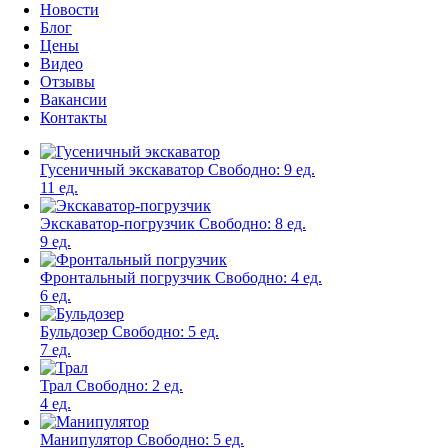
Новости
Блог
Цены
Видео
Отзывы
Вакансии
Контакты
Гусеничный экскаватор
Свободно:
9 ед.
11 ед.
Экскаватор-погрузчик
Свободно:
8 ед.
9 ед.
Фронтальный погрузчик
Свободно:
4 ед.
6 ед.
Бульдозер
Свободно:
5 ед.
7 ед.
Трал
Свободно:
2 ед.
4 ед.
Манипулятор
Свободно:
5 ед.